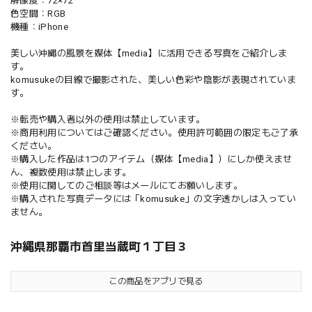
解像度：72×72
色空間：RGB
機種：iPhone
美しい沖縄の風景を媒体【media】に活用できる写真をご紹介しま
す。
komusukeの目線で撮影された、美しい色彩や陰影が表現されていま
す。
※転売や購入者以外の使用は禁止しています。
※商用利用についてはご確認ください。使用許可範囲の限定もご了承
ください。
※購入した作品は1つのアイテム（媒体【media】）にしか使えませ
ん、複数使用は禁止します。
※使用に関してのご相談等はメールにてお願いします。
※購入された写真データには「komusuke」の文字透かしは入ってい
ません。
沖縄県那覇市首里当蔵町１丁目３
この商品をアプリで見る