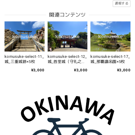
通報する
関連コンテンツ
komusuke-select-11_
komusuke-select-12_
komusuke-select-17_
城_三重城跡×5枚
城_首里城（守礼之門
城_那覇識名園×5枚
他）×5枚
¥3,000
¥3,000
¥3,000