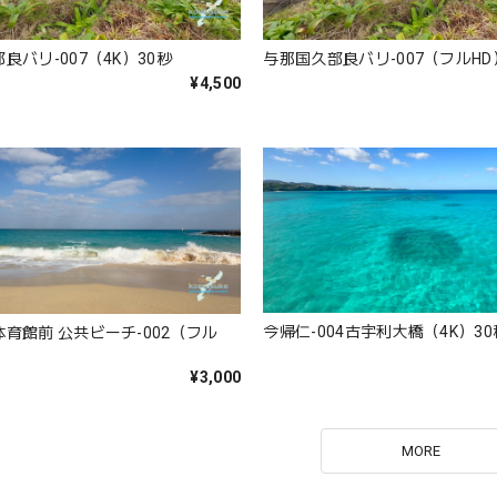
良バリ-007（4K）30秒
与那国久部良バリ-007（フルHD
¥4,500
今帰仁-004古宇利大橋（4K）30
育館前 公共ビーチ-002（フル
¥3,000
MORE