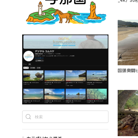
_4K）30
国頭奥間ヒ