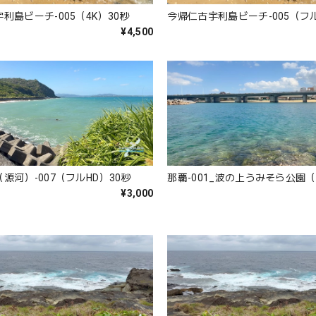
利島ビーチ-005（4K）30秒
今帰仁古宇利島ビーチ-005（フル
¥4,500
源河）-007（フルHD）30秒
那覇-001_波の上うみそら公園（
¥3,000