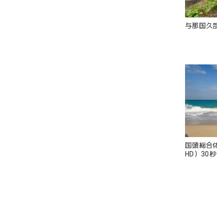
与那国久部
国頭総合体
HD）30秒