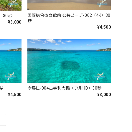
国頭総合体育館前 公共ビーチ-002（4K）30
）30秒
秒
¥3,000
¥4,500
秒
今帰仁-004古宇利大橋（フルHD）30秒
¥4,500
¥3,000