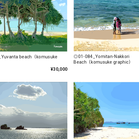
◎01-084_Yomitan-Nakkori
_Yuvanta beach（komusuke
Beach（komusuke graphic）
¥30,000