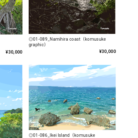
◎01-089_Namihira coast（komusuke
graphic）
¥30,000
¥30,000
◎01-086_Ikei Island（komusuke