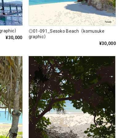
01-093_motobu（komusuke graphic）
◎01-091_Sesoko Beach（komusuke
graphic）
¥30,000
¥30,000