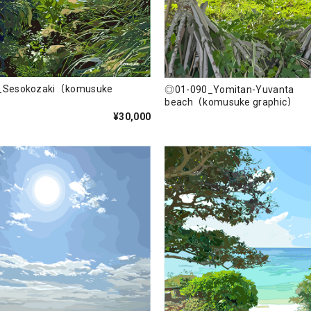
_Sesokozaki（komusuke
◎01-090_Yomitan-Yuvanta
beach（komusuke graphic）
¥30,000