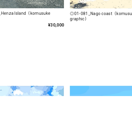
Henza Island（komusuke
◎01-081_Nago coast（komusu
graphic）
¥30,000