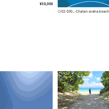
¥30,000
◎02-030_-Chatan-araha beach