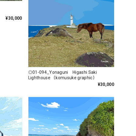
¥30,000
◎01-094_Yonaguni Higashi Saki
Lighthouse （komusuke graphic）
¥30,000