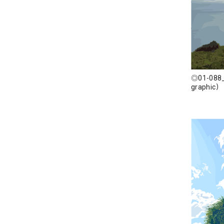
◎01-088
graphic）