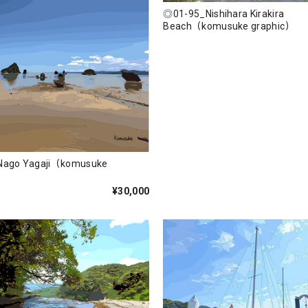
◎01-95_Nishihara Kirakira
Beach（komusuke graphic）
ago Yagaji（komusuke
¥30,000