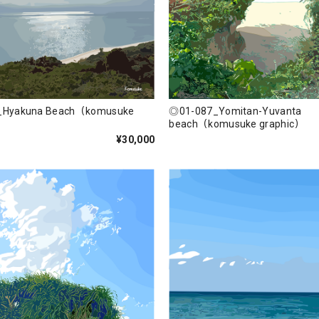
_Hyakuna Beach（komusuke
◎01-087_Yomitan-Yuvanta
beach（komusuke graphic）
¥30,000