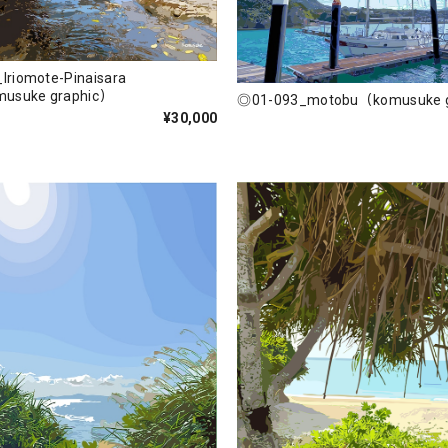
Iriomote-Pinaisara
Falls（komusuke graphic）
◎
¥30,000