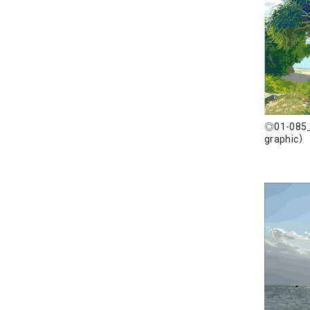
◎01-085
graphic）