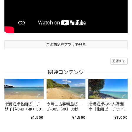
この商品をアプリで見る
通報する
関連コンテンツ
糸満海岸-041糸満海
糸満海岸北側ビーチ
今帰仁古宇利島ビー
岸（北側ビーチサイ
サイド-040（4K）30
チ-005（4K）30秒
ド_フルHD）30秒
秒
¥3,000
¥4,500
¥4,500