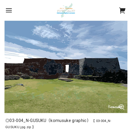
◎03-004_N-GUSUKU（komusuke graphic）
【 03-004_N-
GUSUKU.jpg.zip 】